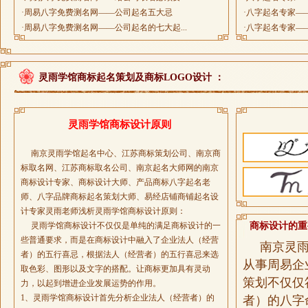
·周易八字免费测名网——公司起名五大忌
·八字起名专家—
·周易八字免费测名网——公司起名的七大起...
·八字起名专家—
灵雨学馆商标起名策划及商标LOGO设计 ：
灵雨学馆商标设计原则
南京灵雨学馆起名中心、江苏商标策划公司、南京商
标取名网、江苏商标取名公司、南京起名大师网的南京
商标设计专家、商标设计大师、产品商标八字起名老
师、八字品牌商标起名策划大师、易经店铺商铺起名设
计专家灵雨老师浅析灵雨学馆商标设计原则：
灵雨学馆商标设计不仅仅是单纯的满足商标设计的一
商标设计的重
些普通要求，而是在商标设计中融入了企业法人（经营
南京灵雨国
者）的五行喜忌，根据法人（经营者）的五行喜忌来选
从事周易企
取色彩、图形以及文字的搭配。让商标更加具有灵动
策划不仅仅
力，以起到增进企业发展运势的作用。
1、灵雨学馆商标设计首先分析企业法人（经营者）的
者）的八字