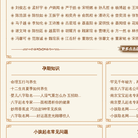
刘俊志
孟轩宇
卢炳闻
严于皓
宋明燃
孙凡哲
杨博超
王
陈浩源
陈怡如
王振宇
柏奕舟
俞凯程
潘诗元
曾奕清
张
马子越
李知伦
王诗雅
吕星瑶
聂嘉阳
梁琪悦
聂闻绩
花
谢文琦
陈怡廷
越晨羽
胡耀月
顾家瑄
曹继元
方一然
林
冯馨可
范致诚
魏瑄辰
江岳轩
董致忱
张馨文
董家铭
宋
孕期知识
·命理五行与养生
·罕见千年秘方，
·十二生肖夏季如何养生
·南京八字起名公
·婴儿八字取名——人湿气重怎么办 五招助...
·南京宝宝起名专
·八字起名专家——面相透析你的健康
·南京婴儿起名专
·妙用香蕉皮 巧治这9种常见疾病
·小孩取名网——
·八字取名网——好运愿意光顾哪些人
·小孩取名网——孩
小孩起名常见问题