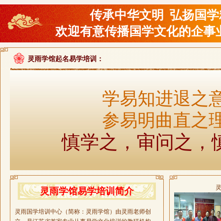
传承中华文明 弘扬国学
欢迎有意传播国学文化的企事
灵雨学馆起名易学培训：
学易知进退之
参易明曲直之
慎学之，审问之，
灵雨学馆易学培训简介
灵雨国学培训中心（简称：灵雨学馆）由灵雨老师创