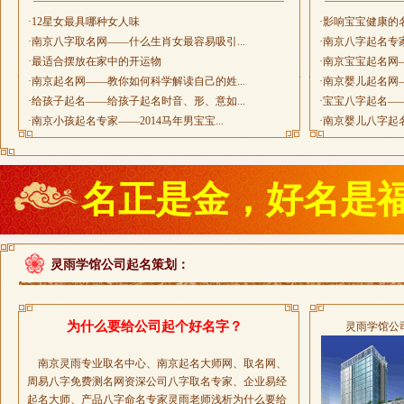
·12星女最具哪种女人味
·影响宝宝健康的
·南京八字取名网——什么生肖女最容易吸引...
·南京八字起名专
·最适合摆放在家中的开运物
·南京宝宝起名网
·南京起名网——教你如何科学解读自己的姓...
·南京婴儿起名网
·给孩子起名——给孩子起名时音、形、意如...
·宝宝八字起名—
·南京小孩起名专家——2014马年男宝宝...
·南京婴儿八字起名
名正是金，好名是
灵雨学馆公司起名策划：
为什么要给公司起个好名字？
灵雨学馆公
南京灵雨专业取名中心、南京起名大师网、取名网、
周易八字免费测名网资深公司八字取名专家、企业易经
起名大师、产品八字命名专家灵雨老师浅析为什么要给