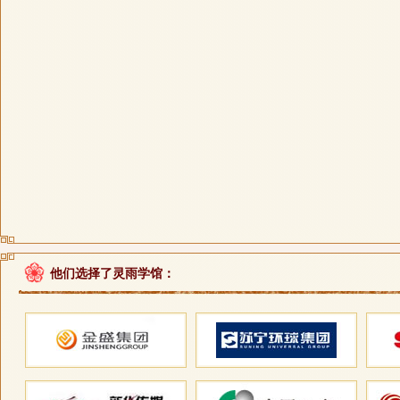
他们选择了灵雨学馆：