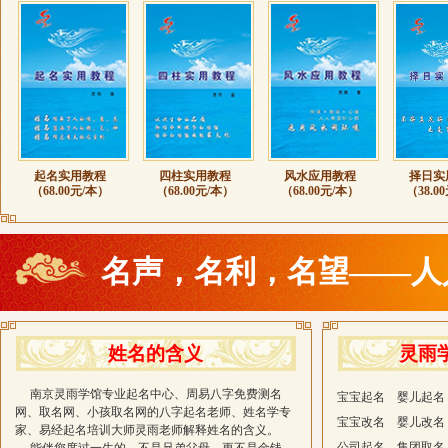
起名实用教程
四柱实用教程
风水应用教程
择日实
（68.00元/本）
（68.00元/本）
（68.00元/本）
（38.0
名声，名利，名望——人
姓名的含义
灵雨
南京灵雨学馆专业起名中心、周易八字免费测名
宝宝起名 婴儿起名
网、取名网、小孩取名网的八字起名老师、姓名学专
宝宝改名 婴儿改名
家、易经起名培训大师灵雨老师解释姓名的含义。
公司起名 集团取名