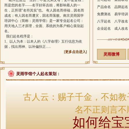
能伴您度过一生的，不是兄弟父母，更不是金钱，
而是您的名字——名字好坏吉凶，将影响着人的一
产品命名 品牌起名
生，正所谓"名符其实"也。 有人因名而得福，因名而
免费测名 易学培训
成名；有人因名而遭灾，因名而落败。南京灵雨国学
培训中心（简称：灵雨学馆）是一家专业起名公司：
八字起名 八字改名
用天地人三才原理，全面、系统的为客户精心策划起
企业起名 成人改名
名。
我们起名程序是：
1、以人为本：以本人的《八字命理》五行信息为依
据，找出用神、以补偏扶正......
[更多点击进入]
灵雨微博
灵雨学馆个人起名策划：
古人云：赐子千金，不如教
名不正则言不
如何给宝