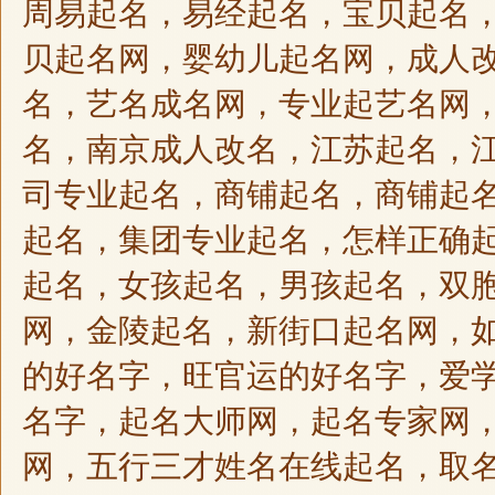
周易起名，易经起名，宝贝起名
贝起名网，婴幼儿起名网，成人改
名，艺名成名网，专业起艺名网
名，南京成人改名，江苏起名，江
司专业起名，商铺起名，商铺起
起名，集团专业起名，怎样正确起
起名，女孩起名，男孩起名，双
网，金陵起名，新街口起名网，如
的好名字，旺官运的好名字，爱
名字，起名大师网，起名专家网，
网，五行三才姓名在线起名，取