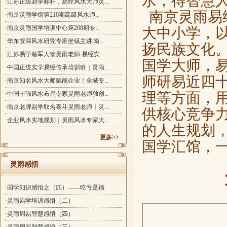
水，得智慧
·江苏正统易学标杆，易经风水大师灵...
南京灵雨易
·南京灵雨学馆第210期高级风水师...
·南京灵雨国学培训中心第208期专...
大中小学，
·华东资深风水研究专家坐镇主讲|南...
扬民族文化
·江苏易学领军人物灵雨老师 易经实...
国学大师，
·中国正统实学易经传承培训班｜灵雨...
师研易近四
·南京知名风水大师赋能企业！全域专...
理等方面，
·中国十强风水布局专家灵雨老师独创...
·南京老牌易学取名泰斗灵雨老师｜灵...
供核心竞争
·企业风水实地规划｜灵雨风水专家大...
的人生规划
更多>>
国学汇馆，
灵雨感悟
·国学知识感悟之（四）——吃亏是福
·灵雨易学培训感悟（二）
·灵雨周易智慧感悟（四）