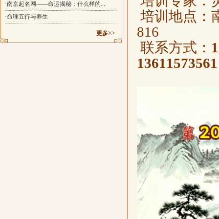
培训专家：
·南京起名网——命运揭秘：什么样的...
培训地点：南
·命理五行与养生
816
更多>>
联系方式：
1
1361157