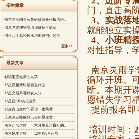
2、进阶专
招生简章
门，直击高
3、实战落
·南京灵雨国学智慧研修班开始报名啦...
就能独立实
·周易与管理智慧培训班招生简章
·四柱八字易经风水培训班招生简章
4、小班精
更多>>
对性指导，
最新文章
南京灵雨学
·影响宝宝健康的名字
循环开班、
·12星座相亲时最看重什么
断。
本期开
·12星女最具哪种女人味
愿错失学习
·12星座6月桃花运势
提前报名即
·12生肖出生时间看你一生荣辱
·天生注定能嫁好老公的星座女
·南京起名大师——六月桃花运最旺的...
培训时间：
·南京风水大师——12生肖6月运势