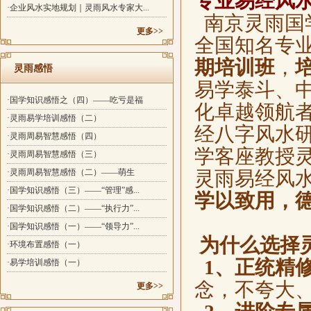
专业易经风
·企业风水实地规划｜灵雨风水专家大...
南京灵雨国
更多>>
全国知名专
期培训班
，
灵雨感悟
易学泰斗、
·国学知识感悟之（四）——吃亏是福
化卓越领航
·灵雨易学培训感悟（二）
经八字风水
·灵雨周易智慧感悟（四）
学客座教授
·灵雨周易智慧感悟（三）
·灵雨周易智慧感悟（二）——萌生
灵雨易经风
·国学知识感悟（三）——“管理”感...
学以致用，
·国学知识感悟（二）——“执行力”...
·国学知识感悟（一）——“领导力”...
为什么选择
·环境布置感悟（一）
1、正统精
·易学培训感悟（一）
念，不夸大
更多>>