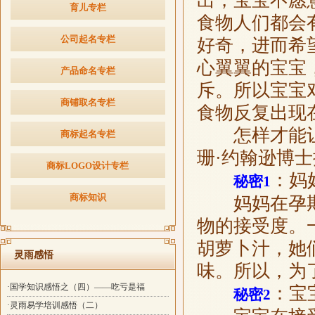
出，宝宝不愿
育儿专栏
食物人们都会
公司起名专栏
好奇，进而希
心翼翼的宝宝
产品命名专栏
斥。所以宝宝
商铺取名专栏
食物反复出现
怎样才能让
商标起名专栏
珊·约翰逊博
商标LOGO设计专栏
：妈
秘密1
商标知识
妈妈在孕期
物的接受度。
胡萝卜汁，她
灵雨感悟
味。所以，为
·国学知识感悟之（四）——吃亏是福
：宝
秘密2
·灵雨易学培训感悟（二）