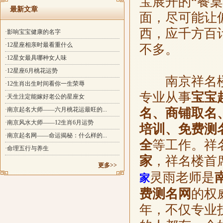
宝展开的“餐
最新文章
面，尽可能让
西，应千方百
·影响宝宝健康的名字
·12星座相亲时最看重什么
不多。
·12星女最具哪种女人味
·12星座6月桃花运势
南京祥名
·12生肖出生时间看你一生荣辱
专业从事
宝宝
·天生注定能嫁好老公的星座女
·南京起名大师——六月桃花运最旺的...
名、商铺取名
·南京风水大师——12生肖6月运势
培训、免费测
·南京起名网——命运揭秘：什么样的...
全
等工作。祥
·命理五行与养生
家
，祥名楼首
更多>>
灵雨老师是
家
费测名网
的权
年，不仅专业