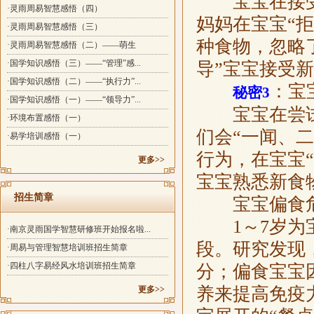
宝宝在接受新
·灵雨周易智慧感悟（四）
妈妈在宝宝“拒
·灵雨周易智慧感悟（三）
种食物，忽略
·灵雨周易智慧感悟（二）——萌生
·国学知识感悟（三）——“管理”感...
导”宝宝接受
·国学知识感悟（二）——“执行力”...
：宝
秘密3
·国学知识感悟（一）——“领导力”...
宝宝在尝试
·环境布置感悟（一）
们会“一闻、
·易学培训感悟（一）
行为，在宝宝
更多>>
宝宝熟悉新食
招生简章
宝宝偏食危
1～7岁为宝
·南京灵雨国学智慧研修班开始报名啦...
段。研究发现，
·周易与管理智慧培训班招生简章
·四柱八字易经风水培训班招生简章
分；偏食宝宝
养来提高免疫
更多>>