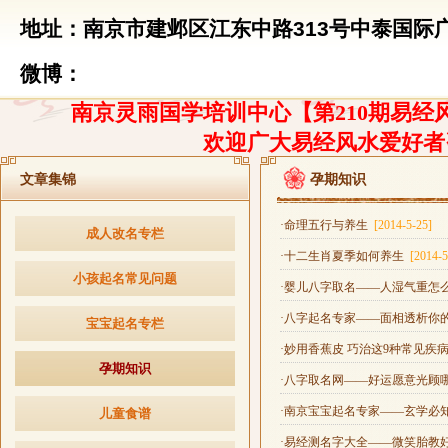
地址：南京市建邺区江东中路313号中泰国际广
微博：
南京灵雨国学培训中心【第210期易经风
欢迎广大易经风水爱好者
文章集锦
孕期知识
·命理五行与养生
[2014-5-25]
成人改名专栏
·十二生肖夏季如何养生
[2014-5
小孩起名常见问题
·婴儿八字取名——人湿气重怎
·八字起名专家——面相透析你
宝宝起名专栏
·妙用香蕉皮 巧治这9种常见疾
孕期知识
·八字取名网——好运愿意光顾
·南京宝宝起名专家——玄学必
儿童食谱
·易经测名字大全——微笑胎教