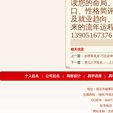
读您的命局
口、性格简
及就业趋向
来的流年运程等
13905167376
相关信息
上一篇：
妙用香蕉皮 巧治这9
下一篇：
婴儿八字取名——人
个人起名
|
公司起名
|
商标设计
|
易学讲座
|
易
地址：南京市建邺区
交通路线：地铁2号线
QQ咨询：664072
联系电话：02
网站名称：灵