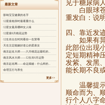
见于糖尿病
最新文章
白眼球苍白
·影响宝宝健康的名字
重发白：说
·12星座相亲时最看重什么
·12星女最具哪种女人味
四、靠近发
·12星座6月桃花运势
如果有异常
·12生肖出生时间看你一生荣辱
·天生注定能嫁好老公的星座女
此部位出现
·南京起名大师——六月桃花运最旺的...
定短期精神
·南京风水大师——12生肖6月运势
发紫、发黑
·南京起名网——命运揭秘：什么样的...
能长期不良
·命理五行与养生
更多>>
温馨提示：
顺命而为、
行个人八字