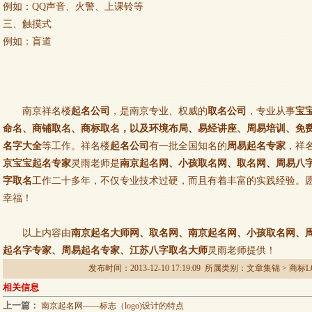
例如：QQ声音、火警、上课铃等
三、触摸式
例如：盲道
南京祥名楼
起名公司
，是南京专业、权威的
取名公司
，专业从事
宝
命名、商铺取名、商标取名，以及环境布局、易经讲座、周易培训、免
名字大全
等工作。祥名楼
起名公司
有一批全国知名的
周易起名专家
，祥
京宝宝起名专家
灵雨老师是
南京起名网、小孩取名网、取名网、周易八
字取名
工作二十多年，不仅专业技术过硬，而且有着丰富的实践经验。
幸福！
以上内容由
南京起名大师网、取名网、南京起名网、小孩取名网、
起名字专家、周易起名专家、江苏八字取名大师
灵雨老师提供！
发布时间：2013-12-10 17:19:09 所属类别：
文章集锦
>
商标L
相关信息
上一篇：
南京起名网——标志（logo)设计的特点