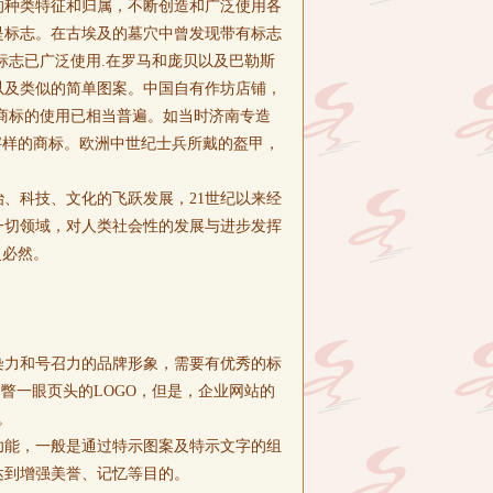
的种类特征和归属，不断创造和广泛使用各
是标志。在古埃及的墓穴中曾发现带有标志
标志已广泛使用.在罗马和庞贝以及巴勒斯
以及类似的简单图案。中国自有作坊店铺，
商标的使用已相当普遍。如当时济南专造
字样的商标。欧洲中世纪士兵所戴的盔甲，
、科技、文化的飞跃发展，21世纪以来经
一切领域，对人类社会性的发展与进步发挥
史必然。
染力和号召力的品牌形象，需要有优秀的标
瞥一眼页头的LOGO，但是，企业网站的
。
功能，一般是通过特示图案及特示文字的组
达到增强美誉、记忆等目的。