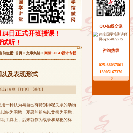
QQ在线交谈
月14日正式开班授课！
费试听！
咨询热线
当前位置:
首页
>
文章集锦
>
商标LOGO设计专栏
025-66037861
13905167376
源以及表现形式
O设计专栏
【
打印
】【
关闭
】
选用一种认为与自己有特别神秘关系的动物
族以蛇为图腾，夏禹的祖先以黄熊为图腾，
劳动工具上，后来就作为战争和祭祀的标