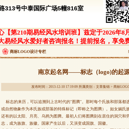
313号中泰国际广场5幢816室
【第210期易经风水培训班】兹定于2026年8
大易经风水爱好者咨询报名！提前报名，享免
商标LOGO设计专栏
南京起名网——标志（logo)的起
发布时间：2013-12-10 17:19:09 所属类别：
文章集锦
>
商标LOG
标志的来历，可以追溯到上古时代的"图腾"。那时每个氏族和部落都
或自然物象作为本氏族或部落的特殊标记（即称之为图腾）。如女娲氏
还有的以太阳、月亮、乌鸦为图腾。最初人们将图腾刻在居住的洞穴和
志，成为族旗、族徽。国家产生以后，又演变成国旗、国徽。