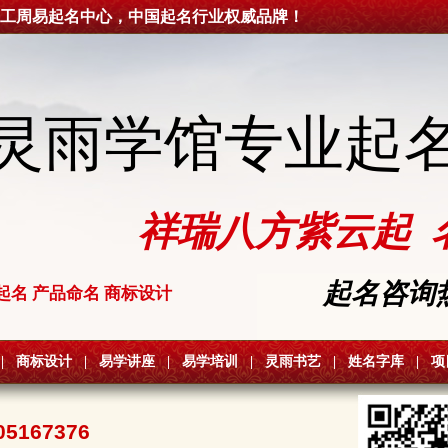
工周易起名中心，中国起名行业权威品牌！
灵雨学馆专业起
祥瑞八方紫云起 
起名咨询热线
起名 产品命名 商标设计
|
商标设计
|
易学讲座
|
易学培训
|
灵雨书艺
|
姓名字库
|
项
05167376