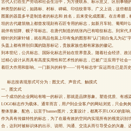
古代人们在生产劳动和社会生活中，为方便联系、标示意义、区别事物
种类型的标记，如路标、村标、碑碣、印信纹章等。广义上说，这些都
图案的器皿多半是制造者的标志和 姓名，后来变化成图案。在古希腊，
坦的古代建筑物上都曾发现刻有石匠专用的标志，如新月车轮、葡萄叶
就伴有招牌、幌子等标志。在唐代制造的纸张内已有暗纹标志。到宋代,
细针的刘家针铺，就在商品包装上印有兔的图形和"认门前白兔儿为记"
头盖上都有辨别归属的隐形标记，贵族家族也都有家族的徽记。
到本世纪，公共标志、国际化标志开始在世界普及。随着社会经济、政治
过精心设计从而具有高度实用性和艺术性的标志，已被广泛应用于社会
着巨大作用和影响。一门新兴的科学——"符号标志学"应运而生已是历
标志按表现形式可分为：图文式、声音式、触摸式
一、图文式
一个成功的企业网站有唯一的标识，那就是品牌形象。塑造优质、有感
LOGO标志作为载体。通常而言，用户到企业客户的网站浏览，只会匆匆
整体形象、配色，以至于banner图片，文案设计，都离不开LOGO的影响
作为具有传媒特性的标志，为了在最有效的空间内实现所有的视觉识别
合，达到对被标识体的出示、说明、沟通、交流从而引导受众的兴趣、