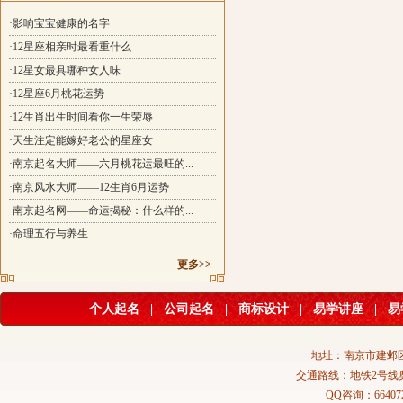
·影响宝宝健康的名字
·12星座相亲时最看重什么
·12星女最具哪种女人味
·12星座6月桃花运势
·12生肖出生时间看你一生荣辱
·天生注定能嫁好老公的星座女
·南京起名大师——六月桃花运最旺的...
·南京风水大师——12生肖6月运势
·南京起名网——命运揭秘：什么样的...
·命理五行与养生
更多>>
个人起名
|
公司起名
|
商标设计
|
易学讲座
|
易
地址：南京市建邺区
交通路线：地铁2号线
QQ咨询：664072